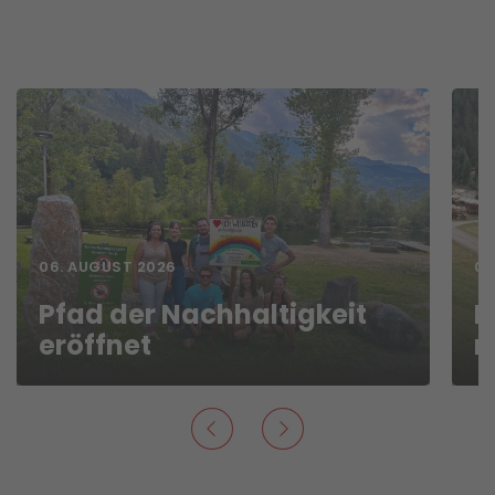
06. AUGUST 2026
05
Pfad der Nachhaltigkeit
F
eröffnet
m