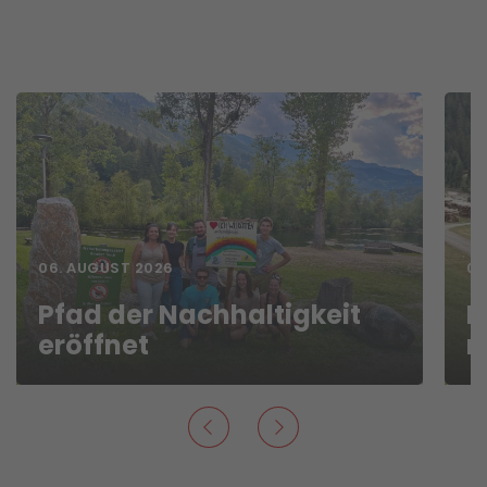
06. AUGUST 2026
05
Pfad der Nachhaltigkeit
F
eröffnet
m