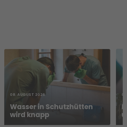
08. AUGUST 2026
07
Wasser in Schutzhütten
N
wird knapp
u