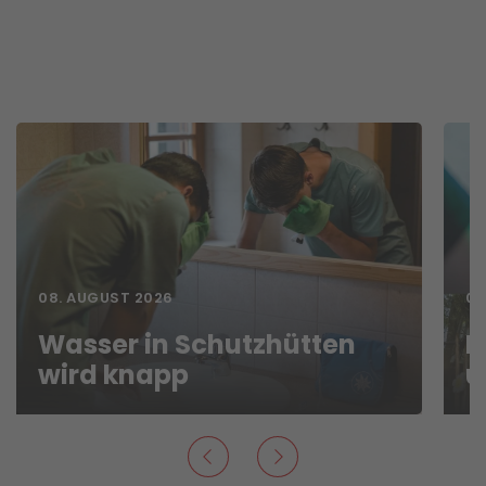
08. AUGUST 2026
07
Wasser in Schutzhütten
N
wird knapp
u