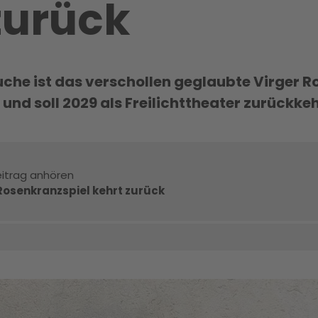
zurück
che ist das verschollen geglaubte Virger R
und soll 2029 als Freilichttheater zurückke
itrag anhören
Rosenkranzspiel kehrt zurück