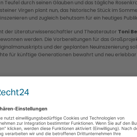
n Teufel durch seinen Glauben und das tägliche Rosenkra
einer Virgen plant nun, das historische Stück im Somme
 inszenieren und zugleich behutsam für ein heutiges Publ
t der Literaturwissenschaftler und Theaterautor
Toni B
ewonnen werden. Die Vorbereitungen für das Großprojekt 
ginalmanuskripts und der geplanten Neuinszenierung sol
chte für künftige Generationen bewahrt und neu erlebba
BILD ANZEIGEN