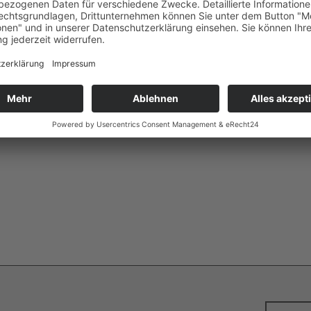
osenkranzspiel Original
Manuskript
SEN