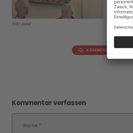
Fritz Joast
Virger R
KOMMENTAR VERFAS
Kommentar verfassen
Name
*