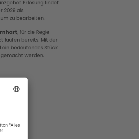
nzgebet Erlösung findet.
r 2029 als
ikum zu bearbeiten.
ernhart
, für die Regie
laufen bereits. Mit der
l ein bedeutendes Stück
r gemacht werden.