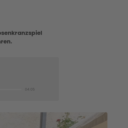
osenkranzspiel
hren.
04:05