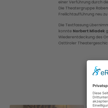
einer Verführung durch de
Die Theatergruppe Rabenst
Freilichtaufführung neu zu
Die Textfassung übernimm
konnte
Norbert Mladek
g
Wiederentdeckung des Ori
Osttiroler Theatergeschi
BILD ANZEIGEN