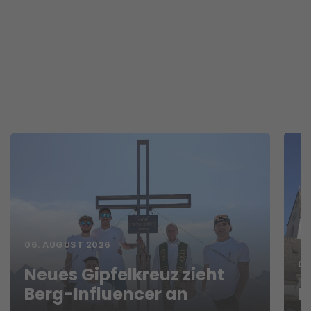
06. AUGUST 2026
06
Neues Gipfelkreuz zieht
Berg-Influencer an
N