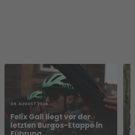
08. AUGUST 2026
07
Felix Gall liegt vor der
letzten Burgos-Etappe in
A
Führung
i