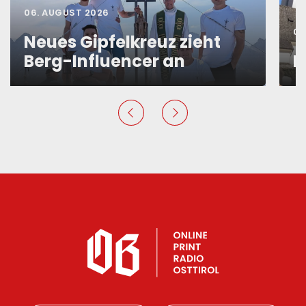
06. AUGUST 2026
06
Neues Gipfelkreuz zieht
Berg-Influencer an
N