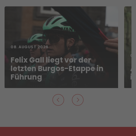
08. AUGUST 2026
07
Felix Gall liegt vor der
letzten Burgos-Etappe in
A
Führung
i