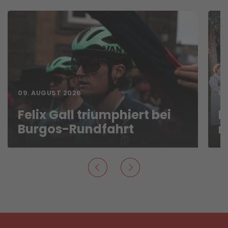
09. AUGUST 2026
09
Felix Gall triumphiert bei
L
Burgos-Rundfahrt
n