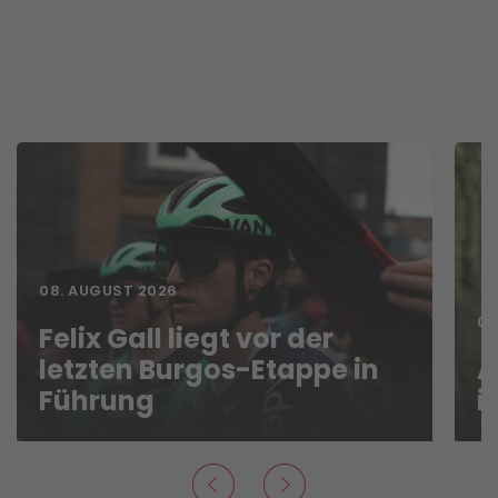
08. AUGUST 2026
07
Felix Gall liegt vor der
letzten Burgos-Etappe in
A
Führung
i