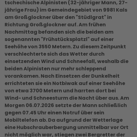
tschechische Alpinisten (32-jähriger Mann, 27-
jährige Frau) im Gemeindegebiet von 9981 Kals
am Großglockner über den "Stüdlgrat" in
Richtung Großglockner auf. Am frühen
Nachmittag befanden sich die beiden am
sogenannten "Frühstücksplatzl" auf einer
Seehöhe von 3550 Metern. Zu diesem Zeitpunkt
verschlechterte sich das Wetter durch
einsetzenden Wind und Schneefall, weshalb die
beiden Alpinisten nur mehr schleppend
vorankamen. Nach Einsetzen der Dunkelheit
errichteten sie ein Notbiwak auf einer Seehöhe
von etwa 3700 Metern und harrten dort bei
Wind- und Schneesturm die Nacht über aus. Am
Morgen 06.07.2026 setzte der Mann schließlich
gegen 07.45 Uhr einen Notruf über sein
Mobiltelefon ab. Da aufgrund der Wetterlage
eine Hubschrauberbergung unmittelbar vor Ort
nicht möglich war, stiegen zwei Bergretter der