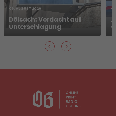
06. AUGUST 2026
01
Dölsach: Verdacht auf
A
Unterschlagung
G