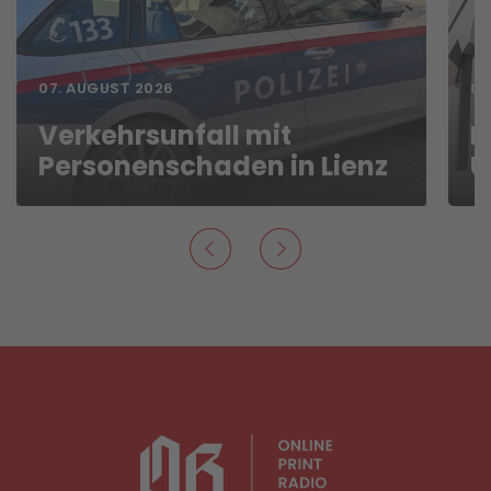
07. AUGUST 2026
06
Verkehrsunfall mit
D
Personenschaden in Lienz
U