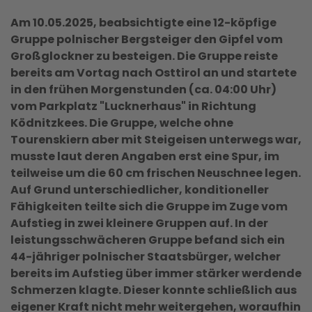
Am 10.05.2025, beabsichtigte eine 12-köpfige
Gruppe polnischer Bergsteiger den Gipfel vom
Großglockner zu besteigen. Die Gruppe reiste
bereits am Vortag nach Osttirol an und startete
in den frühen Morgenstunden (ca. 04:00 Uhr)
vom Parkplatz "Lucknerhaus" in Richtung
Ködnitzkees. Die Gruppe, welche ohne
Tourenskiern aber mit Steigeisen unterwegs war,
musste laut deren Angaben erst eine Spur, im
teilweise um die 60 cm frischen Neuschnee legen.
Auf Grund unterschiedlicher, konditioneller
Fähigkeiten teilte sich die Gruppe im Zuge vom
Aufstieg in zwei kleinere Gruppen auf. In der
leistungsschwächeren Gruppe befand sich ein
44-jähriger polnischer Staatsbürger, welcher
bereits im Aufstieg über immer stärker werdende
Schmerzen klagte. Dieser konnte schließlich aus
eigener Kraft nicht mehr weitergehen, woraufhin