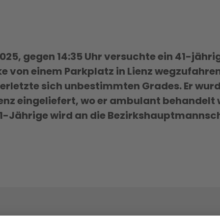
25, gegen 14:35 Uhr versuchte ein 41-jährig
e von einem Parkplatz in Lienz wegzufahren
erletzte sich unbestimmten Grades. Er wurd
nz eingeliefert, wo er ambulant behandelt w
r 41-Jährige wird an die Bezirkshauptmannsch