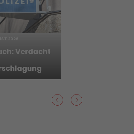
UST 2026
ach: Verdacht
rschlagung