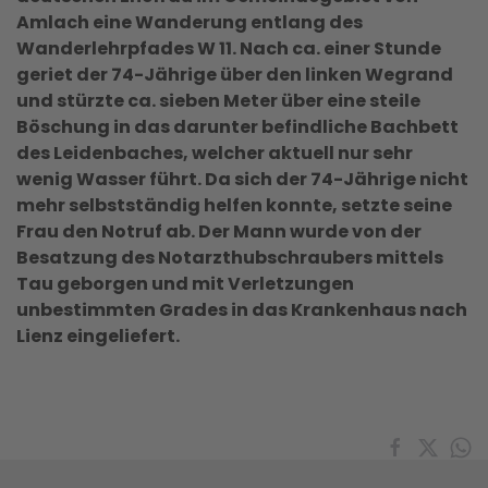
Amlach eine Wanderung entlang des
Wanderlehrpfades W 11. Nach ca. einer Stunde
geriet der 74-Jährige über den linken Wegrand
und stürzte ca. sieben Meter über eine steile
Böschung in das darunter befindliche Bachbett
des Leidenbaches, welcher aktuell nur sehr
wenig Wasser führt. Da sich der 74-Jährige nicht
mehr selbstständig helfen konnte, setzte seine
Frau den Notruf ab. Der Mann wurde von der
Besatzung des Notarzthubschraubers mittels
Tau geborgen und mit Verletzungen
unbestimmten Grades in das Krankenhaus nach
Lienz eingeliefert.