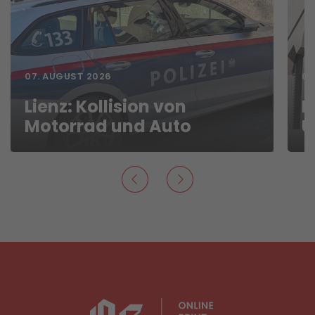
07. AUGUST 2026
06
Lienz: Kollision von
D
Motorrad und Auto
U