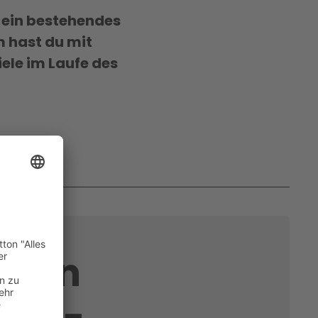
, ein bestehendes
m hast du mit
ele im Laufe des
kein
tzer-