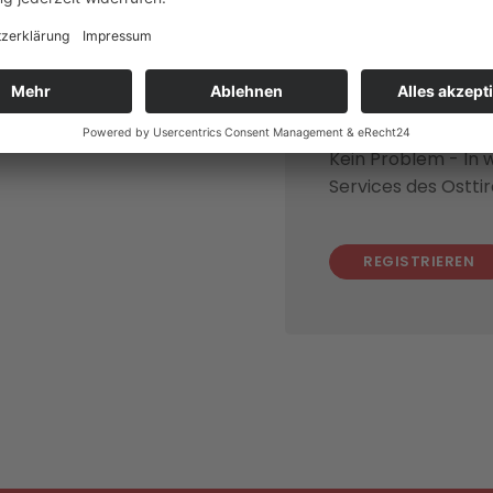
kont
Kein Problem - In 
Services des Osttir
REGISTRIEREN