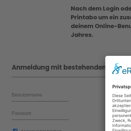
Nach dem Login oder
Printabo um ein zus
deinem Online-Benu
Jahres.
Anmeldung mit bestehendem Benut