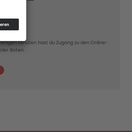
o?
wenigen Minuten hast du Zugang zu den Online-
oler Boten.