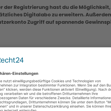
 der Registrierung hast du die Möglichkeit
ätzliches Digitalabo zu erweitern. Außerde
tzerkonto Zugriff auf spannende Gewinnspi
zer
Noch 
Benu