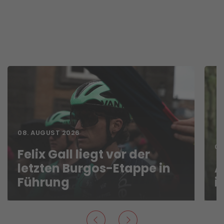
08. AUGUST 2026
07
Felix Gall liegt vor der
letzten Burgos-Etappe in
A
Führung
i