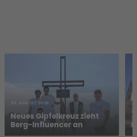
06. AUGUST 2026
06
Neues Gipfelkreuz zieht
Berg-Influencer an
N