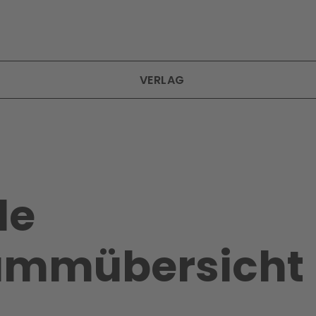
VERLAG
le
ammübersich­t