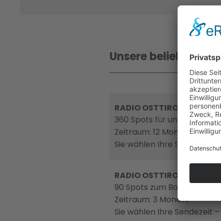
Unsere beliebtesten
RADIO OSTTIROL Stamm
360 Spots für unsere Stam
Zeitraum: 12 Monate
Sie wählen Ihre Sendezeit 
RADIO OSTTIROL Powerpa
90 Spots zum Bonus-Preis p
Zeitraum: 3 Monate
Sie wählen Ihre Sendezeit 