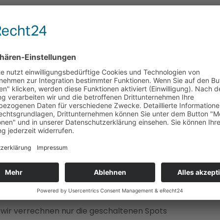
 Pakete
kundenpaket
mkunden pro 25-sec-Spot nur Euro 27,75
– wir verrechnen nur die geschalteten Spots
ket
ro 25-sec-Spot nur Euro 35,80
– wir verrechnen nur die geschaltenen Spots