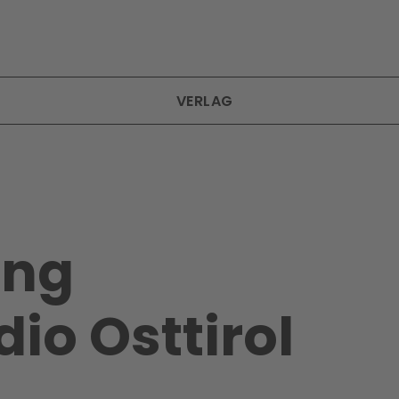
VERLAG
ung
dio Osttirol