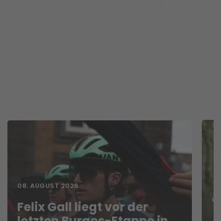
08. AUGUST 2026
07
Felix Gall liegt vor der
letzten Burgos-Etappe in
A