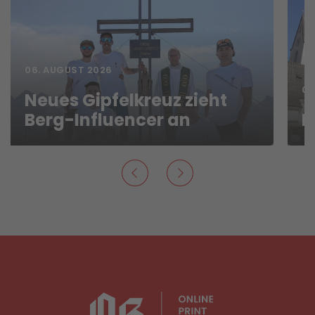
06. AUGUST 2026
06
Neues Gipfelkreuz zieht
Berg-Influencer an
N