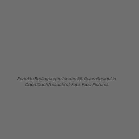
BILD ANZEIGEN
Perfekte Bedingungen für den 56. Dolomitenlauf in
Obertilliach/Lesachtal. Foto: Expa Pictures
BILD ANZEIGEN